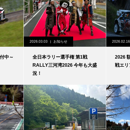
2026.03.03
お知らせ
2026.02.16
受付中～
全日本ラリー選手権 第1戦
2026
RALLY三河湾2026 今年も大盛
戦エリ
況！