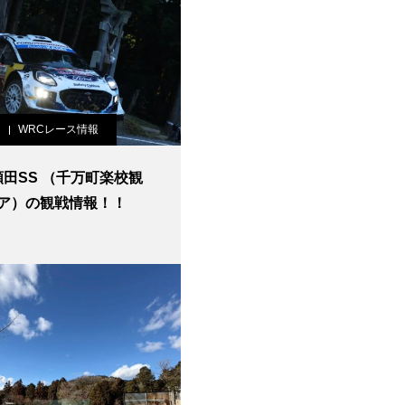
WRCレース情報
 額田SS （千万町楽校観
ア）の観戦情報！！