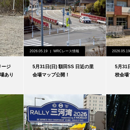
2026.05.19
WRCレース情報
2026.05.19
リージ
5月31日(日) 額田SS 日近の里
5月31
来場あり
会場マップ公開！
校会場