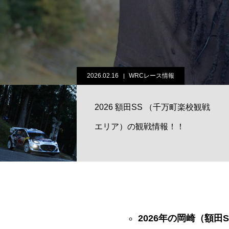
2026.02.16
WRCレース情報
2026 額田SS （千万町楽校観戦
エリア）の観戦情報！！
2026年の岡崎（額田