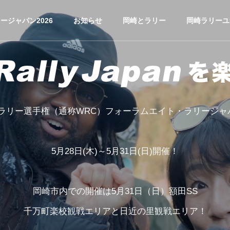
ージャパン2026
お知らせ
岡崎とラリー
岡崎ラリーユ
界ラリー選手権（通称WRC）フォーラムエイト・ラリージャパ
5月28日(木)～5月31日(日)開催！
岡崎市内での開催は5月31日（日）額田SS
千万町楽校観戦エリアと日近の里観戦エリア！