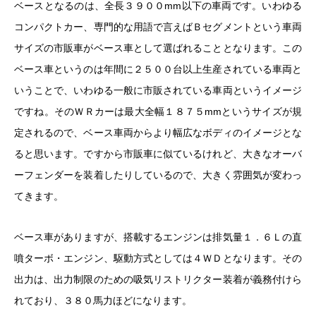
ベースとなるのは、全長３９００mm以下の車両です。いわゆる
コンパクトカー、専門的な用語で言えばＢセグメントという車両
サイズの市販車がベース車として選ばれることとなります。この
ベース車というのは年間に２５００台以上生産されている車両と
いうことで、いわゆる一般に市販されている車両というイメージ
ですね。そのＷＲカーは最大全幅１８７５mmというサイズが規
定されるので、ベース車両からより幅広なボディのイメージとな
ると思います。ですから市販車に似ているけれど、大きなオーバ
ーフェンダーを装着したりしているので、大きく雰囲気が変わっ
てきます。
ベース車がありますが、搭載するエンジンは排気量１．６Ｌの直
噴ターボ・エンジン、駆動方式としては４ＷＤとなります。その
出力は、出力制限のための吸気リストリクター装着が義務付けら
れており、３８０馬力ほどになります。