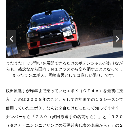
なが
まだまだトップ争いを展開できるだけのポテンシャルがありなが
ま
てし
らも、残念ながら国内ＪＮ１クラスから姿を消すこととなってし
ら
まったランエボＸ。岡崎市民としては寂しい限り、です。
奴田原選手が昨年まで乗っていたエボＸ（ＣＺ４Ａ）を最初に投
入したのは２００８年のこと。そして昨年までの１３シーズンで
使用していたエボＸ、なんと２台だけだったって知ってます？
ナンバーから「２３０（奴田原選手の名前から）」と「９２０
（タスカ・エンジニアリングの石黒邦夫代表の名前から）」の２