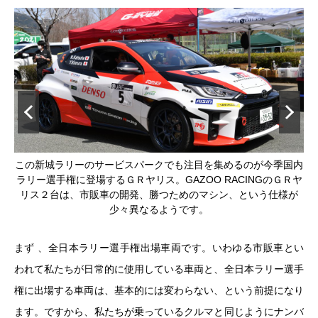
残念
この新城ラリーのサービスパークでも注目を集めるのが今季国内
こ
した
ラリー選手権に登場するＧＲヤリス。GAZOO RACINGのＧＲヤ
ラ
リス２台は、市販車の開発、勝つためのマシン、という仕様が
少々異なるようです。
まず 、全日本ラリー選手権出場車両です。いわゆる市販車とい
われて私たちが日常的に使用している車両と、全日本ラリー選手
権に出場する車両は、基本的には変わらない、という前提になり
ます。ですから、私たちが乗っているクルマと同じようにナンバ