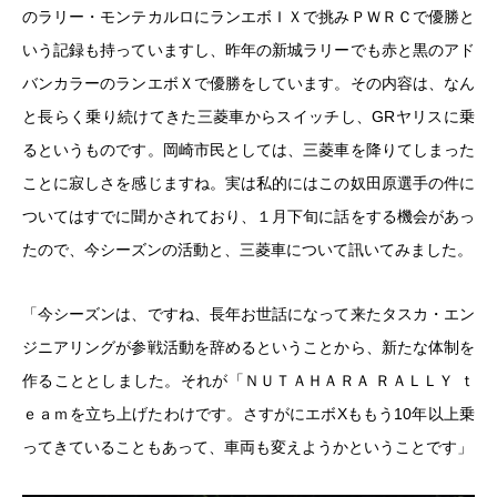
のラリー・モンテカルロにランエボＩＸで挑みＰＷＲＣで優勝と
いう記録も持っていますし、昨年の新城ラリーでも赤と黒のアド
バンカラーのランエボＸで優勝をしています。その内容は、なん
と長らく乗り続けてきた三菱車からスイッチし、GRヤリスに乗
るというものです。岡崎市民としては、三菱車を降りてしまった
ことに寂しさを感じますね。実は私的にはこの奴田原選手の件に
ついてはすでに聞かされており、１月下旬に話をする機会があっ
たので、今シーズンの活動と、三菱車について訊いてみました。
「今シーズンは、ですね、長年お世話になって来たタスカ・エン
ジニアリングが参戦活動を辞めるということから、新たな体制を
作ることとしました。それが「ＮＵＴＡＨＡＲＡ ＲＡＬＬＹ ｔ
ｅａｍを立ち上げたわけです。さすがにエボXももう10年以上乗
ってきていることもあって、車両も変えようかということです」