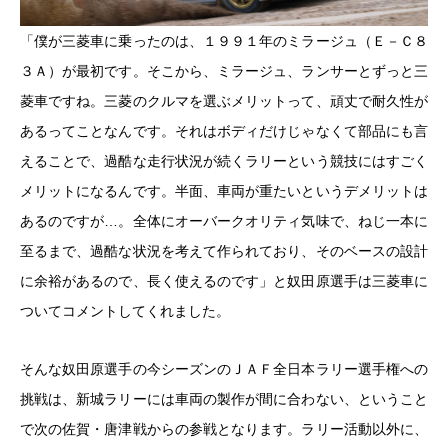
「僕が三菱車に乗ったのは、１９９１年のミラージュ（Ｅ－Ｃ８
３Ａ）が最初です。そこから、ミラージュ、ランサーとずっと三
菱車ですね。三菱のクルマを選ぶメリットって、頑丈で耐久性が
あるってことなんです。それはボディだけじゃなくて部品にも言
えることで、過酷な走行状況が続くラリーという競技にはすごく
メリットになるんです。半面、車両が重たいというデメリットは
あるのですが…。全体にオーバークオリティ気味で、ねじ一本に
至るまで、過酷な状況を考えて作られており、そのベースの設計
に余裕があるので、長く使えるのです」と奴田原選手は三菱車に
ついてコメントしてくれました。
そんな奴田原選手の今シーズンのＪＡＦ全日本ラリー選手権への
挑戦は、新城ラリーには車両の製作が間に合わない、ということ
で次の佐賀・唐津戦からの参戦となります。ラリー活動以外に、