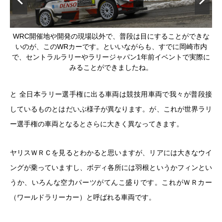
ュン
WRC開催地や開発の現場以外で、普段は目にすることができな
そ
ップ
いのが、このWRカーです。といいながらも、すでに岡崎市内
ダ
しょ
で、セントラルラリーやラリージャパン1年前イベントで実際に
を
みることができましたね。
と 全日本ラリー選手権に出る車両は競技用車両で我々が普段接
しているものとはだいぶ様子が異なります。が、これが世界ラリ
ー選手権の車両となるとさらに大きく異なってきます。
ヤリスＷＲＣを見るとわかると思いますが、リアには大きなウイ
ングが乗っていますし、ボディ各所には羽根というかフィンとい
うか、いろんな空力パーツがてんこ盛りです。これがＷＲカー
（ワールドラリーカー）と呼ばれる車両です。